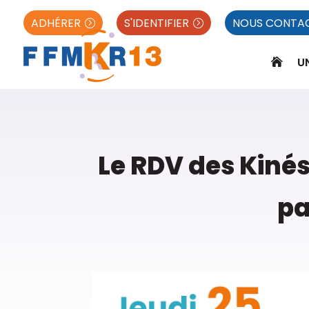
ADHÉRER
S'IDENTIFIER
NOUS CONTA
U

Le RDV des Kinés
pa