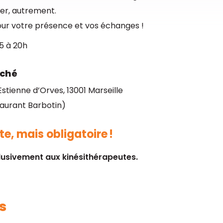
uver, autrement.
our votre présence et vos échanges !
5 à 20h
rché
stienne d’Orves, 13001 Marseille
taurant Barbotin)
e, mais obligatoire !
usivement aux kinésithérapeutes.
s