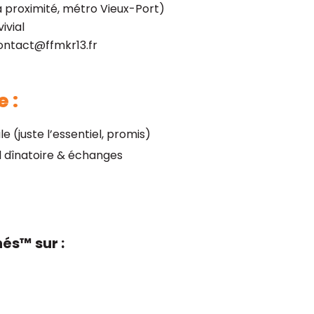
à proximité, métro Vieux-Port)
ivial
contact@ffmkr13.fr
 :
 (juste l’essentiel, promis)
l dînatoire & échanges
és™ sur :