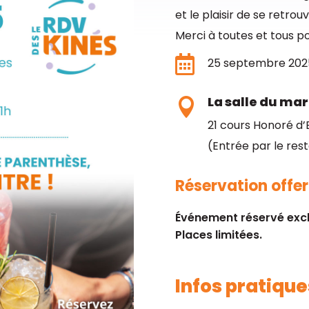
et le plaisir de se retro
Merci à toutes et tous p

25 septembre 202
La salle du ma

21 cours Honoré d’E
(Entrée par le res
Réservation offert
Événement réservé excl
Places limitées.
Infos pratique