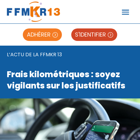
ADHÉRER
S'IDENTIFIER
L’ACTU DE LA FFMKR 13
Frais kilométriques : soyez
vigilants sur les justificatifs